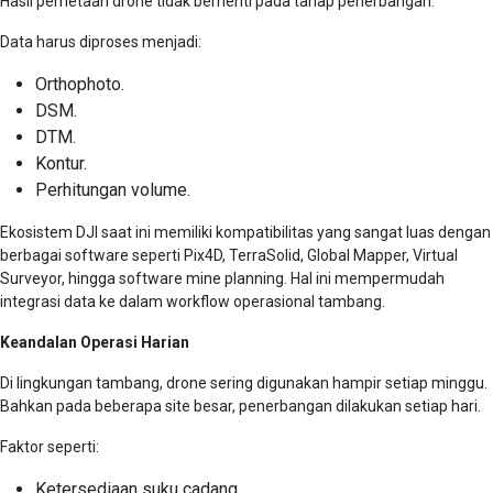
Hasil pemetaan drone tidak berhenti pada tahap penerbangan.
Data harus diproses menjadi:
Orthophoto.
DSM.
DTM.
Kontur.
Perhitungan volume.
Ekosistem DJI saat ini memiliki kompatibilitas yang sangat luas dengan
berbagai software seperti Pix4D, TerraSolid, Global Mapper, Virtual
Surveyor, hingga software mine planning. Hal ini mempermudah
integrasi data ke dalam workflow operasional tambang.
Keandalan Operasi Harian
Di lingkungan tambang, drone sering digunakan hampir setiap minggu.
Bahkan pada beberapa site besar, penerbangan dilakukan setiap hari.
Faktor seperti:
Ketersediaan suku cadang.