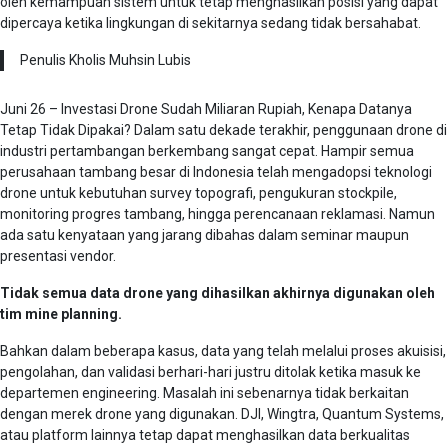
oleh kemampuan sistem untuk tetap menghasilkan posisi yang dapat
dipercaya ketika lingkungan di sekitarnya sedang tidak bersahabat.
Penulis Kholis Muhsin Lubis
Juni 26 – Investasi Drone Sudah Miliaran Rupiah, Kenapa Datanya
Tetap Tidak Dipakai? Dalam satu dekade terakhir, penggunaan drone di
industri pertambangan berkembang sangat cepat. Hampir semua
perusahaan tambang besar di Indonesia telah mengadopsi teknologi
drone untuk kebutuhan survey topografi, pengukuran stockpile,
monitoring progres tambang, hingga perencanaan reklamasi. Namun
ada satu kenyataan yang jarang dibahas dalam seminar maupun
presentasi vendor.
Tidak semua data drone yang dihasilkan akhirnya digunakan oleh
tim mine planning.
Bahkan dalam beberapa kasus, data yang telah melalui proses akuisisi,
pengolahan, dan validasi berhari-hari justru ditolak ketika masuk ke
departemen engineering. Masalah ini sebenarnya tidak berkaitan
dengan merek drone yang digunakan. DJI, Wingtra, Quantum Systems,
atau platform lainnya tetap dapat menghasilkan data berkualitas