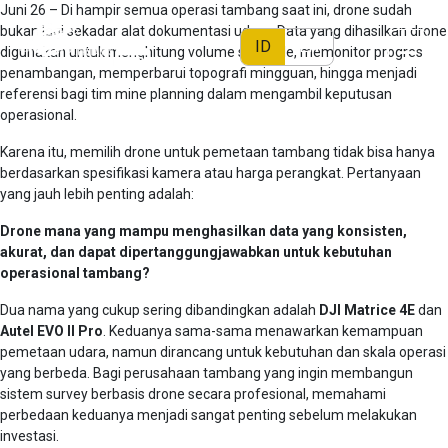
Juni 26 – Di hampir semua operasi tambang saat ini, drone sudah
bukan lagi sekadar alat dokumentasi udara. Data yang dihasilkan drone
ID
EN
digunakan untuk menghitung volume stockpile, memonitor progres
penambangan, memperbarui topografi mingguan, hingga menjadi
referensi bagi tim mine planning dalam mengambil keputusan
operasional.
Karena itu, memilih drone untuk pemetaan tambang tidak bisa hanya
berdasarkan spesifikasi kamera atau harga perangkat. Pertanyaan
yang jauh lebih penting adalah:
Drone mana yang mampu menghasilkan data yang konsisten,
akurat, dan dapat dipertanggungjawabkan untuk kebutuhan
operasional tambang?
Dua nama yang cukup sering dibandingkan adalah
DJI Matrice 4E
dan
Autel EVO II Pro
. Keduanya sama-sama menawarkan kemampuan
pemetaan udara, namun dirancang untuk kebutuhan dan skala operasi
yang berbeda. Bagi perusahaan tambang yang ingin membangun
sistem survey berbasis drone secara profesional, memahami
perbedaan keduanya menjadi sangat penting sebelum melakukan
investasi.