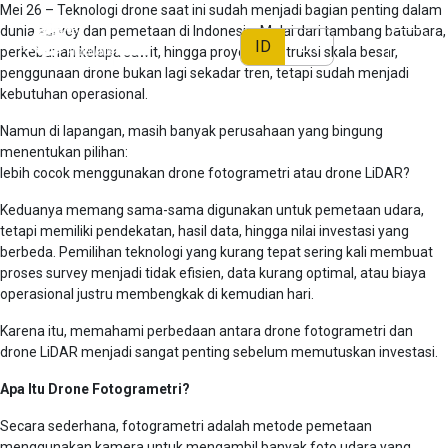
Mei 26 – Teknologi drone saat ini sudah menjadi bagian penting dalam
dunia survey dan pemetaan di Indonesia. Mulai dari tambang batubara,
ID
EN
perkebunan kelapa sawit, hingga proyek konstruksi skala besar,
penggunaan drone bukan lagi sekadar tren, tetapi sudah menjadi
kebutuhan operasional.
Namun di lapangan, masih banyak perusahaan yang bingung
menentukan pilihan:
lebih cocok menggunakan drone fotogrametri atau drone LiDAR?
Keduanya memang sama-sama digunakan untuk pemetaan udara,
tetapi memiliki pendekatan, hasil data, hingga nilai investasi yang
berbeda. Pemilihan teknologi yang kurang tepat sering kali membuat
proses survey menjadi tidak efisien, data kurang optimal, atau biaya
operasional justru membengkak di kemudian hari.
Karena itu, memahami perbedaan antara drone fotogrametri dan
drone LiDAR menjadi sangat penting sebelum memutuskan investasi.
Apa Itu Drone Fotogrametri?
Secara sederhana, fotogrametri adalah metode pemetaan
menggunakan kamera untuk mengambil banyak foto udara yang